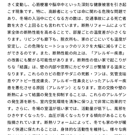
きく変動し、心筋梗塞や脳卒中といった深刻な健康被害を引き起
こす現象です。特に、高齢者にとっては命に関わる危険な問題で
あり、冬場の入浴中に亡くなる方の数は、交通事故による死亡者
数を大きく上回るとも言われています。断熱リフォームによって
家全体の断熱性能を高めることで、部屋ごとの温度差が小さくな
ります。リビングも廊下も、脱衣所も、家のどこにいても温度が
安定し、この危険なヒートショックのリスクを大幅に減らすこと
ができるのです。また、断熱性能の向上は、「アレルギー疾患」
の改善にも繋がる可能性があります。断熱性の低い家で起こりが
ちな「結露」は、壁の内部や窓際にカビやダニが繁殖する温床と
なります。これらのカビの胞子やダニの死骸・フンは、気管支喘
息やアトピー性皮膚炎、アレルギー性鼻炎といったアレルギー疾
患を悪化させる原因（アレルゲン）となります。窓の交換や壁の
断熱によって結露の発生を抑制することは、これらのアレルゲン
の発生源を断ち、室内空気環境を清浄に保つ上で非常に効果的で
す。さらに、冬場の室温が低い家では、活動量が低下し、風邪を
ひきやすくなったり、血圧が高くなったりする傾向があることも
指摘されています。断熱リフォームによって、冬でも家の中が暖
かく快適に保たれることは、身体的な活動性を維持し、様々な病