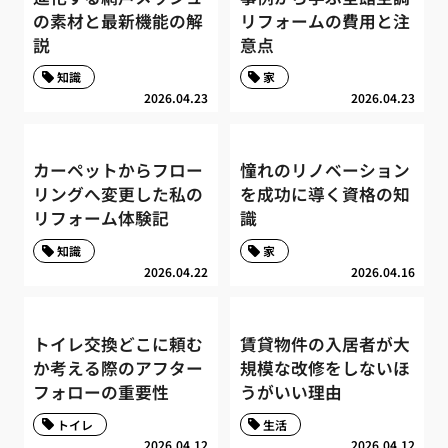
の素材と最新機能の解
リフォームの費用と注
説
意点
知識
家
2026.04.23
2026.04.23
カーペットからフロー
憧れのリノベーション
リングへ変更した私の
を成功に導く資格の知
リフォーム体験記
識
知識
家
2026.04.22
2026.04.16
トイレ交換どこに頼む
賃貸物件の入居者が大
か考える際のアフター
規模な改修をしないほ
フォローの重要性
うがいい理由
トイレ
生活
2026.04.12
2026.04.12