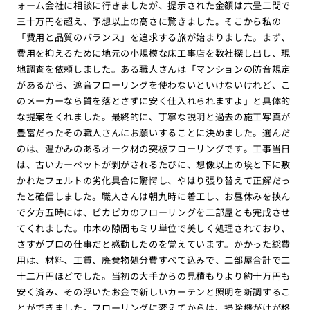
ォーム会社に相談に行きましたが、提示された金額は六畳二間で
三十万円を超え、予想以上の高さに驚きました。そこから私の
「費用と品質のバランス」を追求する旅が始まりました。まず、
費用を抑えるために地元の小規模な床工事店を数社探し出し、現
地調査を依頼しました。ある職人さんは「マンションの防音規定
があるから、遮音フローリングを使わないといけないけれど、こ
のメーカーなら質を落とさずに安く仕入れられますよ」と具体的
な提案をくれました。最終的に、丁寧な説明と過去の施工写真が
豊富だったその職人さんにお願いすることに決めました。選んだ
のは、温かみのあるオーク材の突板フローリングです。工事当日
は、古いカーペットが剥がされるたびに、想像以上の埃と下に敷
かれたフェルトの劣化具合に驚愕し、やはり張り替えて正解だっ
たと確信しました。職人さんは朝九時に着工し、お昼休みを挟ん
で夕方五時には、ピカピカのフローリングを二部屋とも完成させ
てくれました。巾木の隙間もミリ単位で美しく処理されており、
さすがプロの仕事だと感動したのを覚えています。かかった総費
用は、材料、工賃、廃棄物処分費すべて込みで、二部屋合計で二
十二万円ほどでした。当初の大手からの見積もりより約十万円も
安く済み、その浮いたお金で新しいカーテンと照明を新調するこ
とができました。フローリングに変えてからは、掃除機がけが格