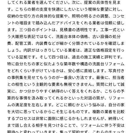
してくれる業者を選んでください。次に、提案の具体性を見ま
す。こちらの朝の支度を快適にしたいという曖昧な要望に対し、
収納の仕切り方の具体的な提案や、照明の明るさの調整、コンセ
ントの増設まで踏み込んだアドバイスをくれる業者は信頼に値し
ます。三つ目のポイントは、見積書の透明性です。工事一式とい
う大雑把な表記ではなく、洗面台本体の価格、古い設備の処分
費、配管工賃、内装費などが細かく分類されているかを確認しま
しょう。内訳がはっきりしている業者は、適正な価格設定を行っ
ている証拠です。そして四つ目は、過去の施工実績と評判です。
特に自分たちの家と似たような築年数や構造の洗面台リフォーム
をどれくらい手がけているかは、安心感に直結します。写真付き
の事例集を見せてもらうのが一番良い方法です。最後に、担当者
との相性という主観的な要素も無視できません。質問に対して誠
実に、かつ分かりやすく納得のいく答えをくれるか、こちらの予
算的な事情を汲み取ってくれるかといった対話の質が、リフォー
ムの満足度を左右します。どこに頼むかという悩みは、自分の家
を大切に思っているからこそ生じるものです。複数の業者を比較
するプロセスは非常に面倒に感じるかもしれませんが、納得いく
まで話し合える相手を見つけることで、リフォームに伴う不安は
期待へと変わっていきます。焦って契約せず、これらのチェック