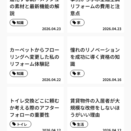
の素材と最新機能の解
リフォームの費用と注
説
意点
知識
家
2026.04.23
2026.04.23
カーペットからフロー
憧れのリノベーション
リングへ変更した私の
を成功に導く資格の知
リフォーム体験記
識
知識
家
2026.04.22
2026.04.16
トイレ交換どこに頼む
賃貸物件の入居者が大
か考える際のアフター
規模な改修をしないほ
フォローの重要性
うがいい理由
トイレ
生活
2026.04.12
2026.04.12