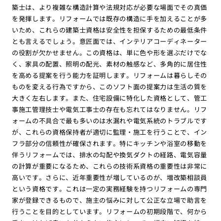
築士は、より複雑な構造計算や法規対応が必要な場面でその真価
を発揮します。リフォームでは既存の構造に手を加えることが多
いため、これらの建築士資格は安全性を担保するための最低条件
とも言えるでしょう。意匠面では、インテリアコーディネーター
の役割が欠かせません。この資格は、単に色や形を選ぶだけでな
く、家具の配置、照明の配光、素材の触感など、多角的に居住性
を高める提案を行う能力を証明します。リフォームは暮らしその
ものを変える行為ですから、このソフト面の提案力は生活の質を
大きく左右します。また、住宅設備に特化した資格として、管工
事施工管理技士や電気工事士の存在も忘れてはなりません。リフ
ォームの不具合で最も多いのは水漏れや電気系統のトラブルです
が、これらの資格保持者が適切に監理・施工を行うことで、イン
フラ部分の信頼性が確保されます。特にキッチンや浴室の移動を
伴うリフォームでは、排水の勾配や換気ダクトの経路、電気容量
の計算が重要になるため、これらの技術系資格の重要性は非常に
高いです。さらに、近年重要性が増しているのが、増改築相談員
という資格です。これは一定の実務経験を持つリフォームの専門
家が登録できるもので、施主の悩みに対して公正な立場で助言を
行うことを目的としています。リフォームの初期段階で、何から