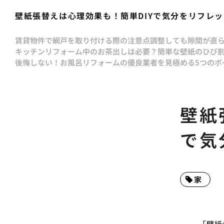
壁紙張替えは心理効果も！簡単DIYで気分をリフレ
賃貸物件で網戸を取り付ける際の注意点
調整しても隙間が直
キッチンリフォーム中のお茶出しは必要？
簡単な壁紙のひび
後悔しない！お風呂リフォームの優良業者を見極める5つのポ
壁紙
で気
家
「壁紙