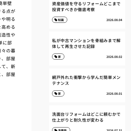
簡単壁
資産価値を守るリフォームどこまで
投資すべきか徹底考察
きる点が
ーや明る
知識
2026.08.04
を高める
創造性や
私が中古マンションを骨組みまで解
単に部
体して再生させた記録
日々の暮
家
2026.08.02
り、部屋
して、新
と、部屋
網戸外れた衝撃から学んだ簡単メン
テナンス
家
2026.08.01
洗面台リフォームはどこに頼むかで
仕上がりと耐久性が変わる
洗面所
2026.07.31