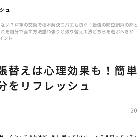
ッシュ
らない？戸車の交換で根本解決
コバエも防ぐ！最強の防虫網戸の網
割れを自分で直す方法
重ね張りと張り替え工法どちらを選ぶべきか
イント
張替えは心理効果も！簡単D
分をリフレッシュ
20
が古くなってきたけど、別に困ってないし…」そう思っている