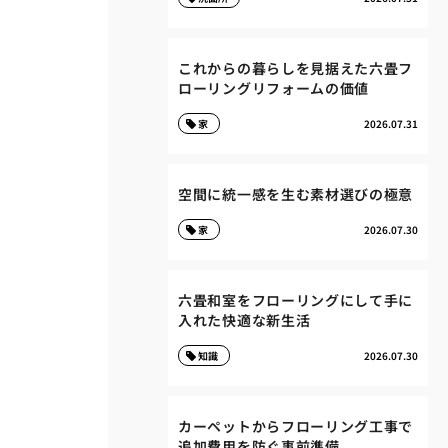
これからの暮らしを見据えた六畳フ
ローリングリフォームの価値
家
2026.07.31
空間に統一感を生む素材選びの極意
家
2026.07.30
六畳和室をフローリングにして手に
入れた快適な新生活
知識
2026.07.30
カーペットからフローリング工事で
追加費用を防ぐ事前準備