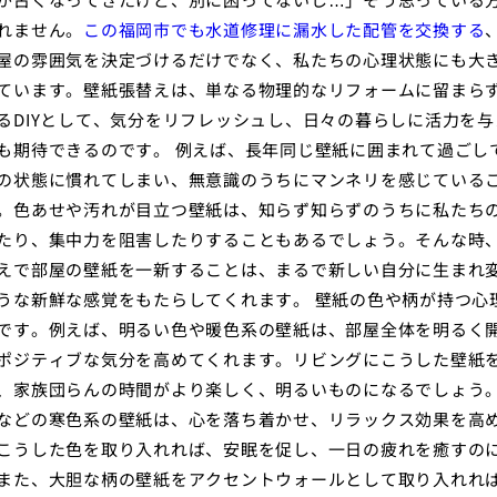
れません。
この福岡市でも水道修理に漏水した配管を交換する
屋の雰囲気を決定づけるだけでなく、私たちの心理状態にも大
ています。壁紙張替えは、単なる物理的なリフォームに留まら
るDIYとして、気分をリフレッシュし、日々の暮らしに活力を与
も期待できるのです。 例えば、長年同じ壁紙に囲まれて過ごし
の状態に慣れてしまい、無意識のうちにマンネリを感じている
。色あせや汚れが目立つ壁紙は、知らず知らずのうちに私たち
たり、集中力を阻害したりすることもあるでしょう。そんな時
えで部屋の壁紙を一新することは、まるで新しい自分に生まれ
うな新鮮な感覚をもたらしてくれます。 壁紙の色や柄が持つ心
です。例えば、明るい色や暖色系の壁紙は、部屋全体を明るく
ポジティブな気分を高めてくれます。リビングにこうした壁紙
、家族団らんの時間がより楽しく、明るいものになるでしょう
などの寒色系の壁紙は、心を落ち着かせ、リラックス効果を高
こうした色を取り入れれば、安眠を促し、一日の疲れを癒すの
また、大胆な柄の壁紙をアクセントウォールとして取り入れれ