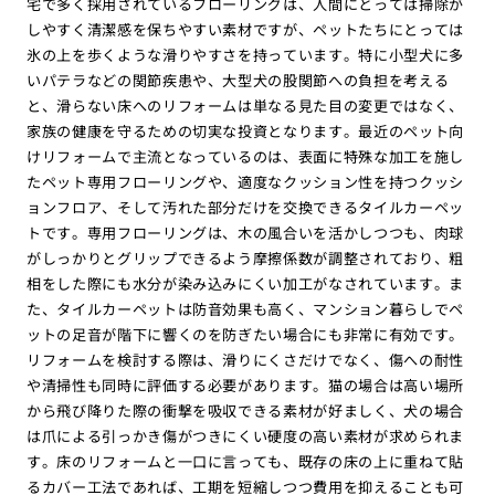
宅で多く採用されているフローリングは、人間にとっては掃除が
しやすく清潔感を保ちやすい素材ですが、ペットたちにとっては
氷の上を歩くような滑りやすさを持っています。特に小型犬に多
いパテラなどの関節疾患や、大型犬の股関節への負担を考える
と、滑らない床へのリフォームは単なる見た目の変更ではなく、
家族の健康を守るための切実な投資となります。最近のペット向
けリフォームで主流となっているのは、表面に特殊な加工を施し
たペット専用フローリングや、適度なクッション性を持つクッシ
ョンフロア、そして汚れた部分だけを交換できるタイルカーペッ
トです。専用フローリングは、木の風合いを活かしつつも、肉球
がしっかりとグリップできるよう摩擦係数が調整されており、粗
相をした際にも水分が染み込みにくい加工がなされています。ま
た、タイルカーペットは防音効果も高く、マンション暮らしでペ
ットの足音が階下に響くのを防ぎたい場合にも非常に有効です。
リフォームを検討する際は、滑りにくさだけでなく、傷への耐性
や清掃性も同時に評価する必要があります。猫の場合は高い場所
から飛び降りた際の衝撃を吸収できる素材が好ましく、犬の場合
は爪による引っかき傷がつきにくい硬度の高い素材が求められま
す。床のリフォームと一口に言っても、既存の床の上に重ねて貼
るカバー工法であれば、工期を短縮しつつ費用を抑えることも可