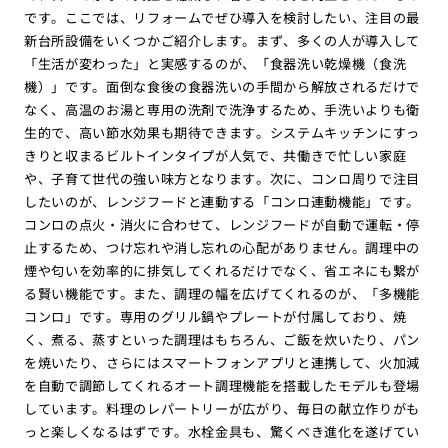
です。ここでは、リフォームでぜひ導入を検討したい、注目の最
新台所設備をいくつかご紹介します。まず、多くの人が導入して
「生活が変わった」と実感するのが、「食器洗い乾燥機（食洗
機）」です。面倒な食後の食器洗いの手間から解放されるだけで
なく、高温のお湯と専用の洗剤で洗浄するため、手洗いよりも衛
生的で、高い節水効果も期待できます。システムキッチンにすっ
きりと収まるビルトインタイプが人気で、共働きで忙しい家庭
や、子育て世代の強い味方となります。次に、コンロ周りで注目
したいのが、レンジフードと連動する「コンロ連動機能」です。
コンロの点火・消火に合わせて、レンジフードが自動で運転・停
止するため、つけ忘れや消し忘れの心配がありません。調理中の
煙や匂いを効率的に排気してくれるだけでなく、省エネにも繋が
る賢い機能です。また、調理の幅を広げてくれるのが、「多機能
コンロ」です。専用のグリル鍋やプレートが付属しており、焼
く、煮る、蒸すといった調理はもちろん、ご飯を炊いたり、パン
を焼いたり、さらにはスマートフォンアプリと連携して、火加減
を自動で調節してくれるオート調理機能を搭載したモデルも登場
しています。料理のレパートリーが広がり、毎日の献立作りがも
っと楽しくなるはずです。水栓金具も、驚くべき進化を遂げてい