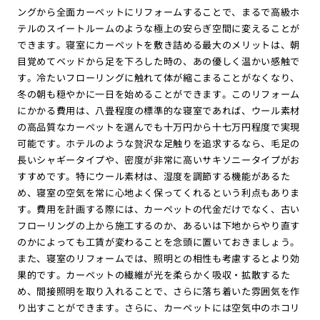
ングから全面カーペットにリフォームすることで、まるで高級ホ
テルのスイートルームのような極上の安らぎ空間に変えることが
できます。寝室にカーペットを敷き詰める最大のメリットは、朝
目覚めてベッドから足を下ろした時の、あの優しく温かい感触で
す。冷たいフローリングに触れて体が縮こまることがなくなり、
冬の朝も穏やかに一日を始めることができます。このリフォーム
にかかる費用は、八畳程度の標準的な寝室であれば、ウール素材
の高品質なカーペットを選んでも十万円から十七万円程度で実現
可能です。ホテルのような贅沢な足触りを追求するなら、毛足の
長いシャギータイプや、密度が非常に高いサキソニータイプがお
すすめです。特にウール素材は、湿度を調節する機能があるた
め、寝室の空気を常に心地よく保ってくれるという利点もありま
す。費用を計画する際には、カーペットの代金だけでなく、古い
フローリングの上から施工するのか、あるいは下地からやり直す
のかによっても工賃が変わることを念頭に置いておきましょう。
また、寝室のリフォームでは、照明との相性も考慮するとより効
果的です。カーペットの繊維が光を柔らかく吸収・拡散するた
め、間接照明を取り入れることで、さらに落ち着いた雰囲気を作
り出すことができます。さらに、カーペットには空気中のホコリ