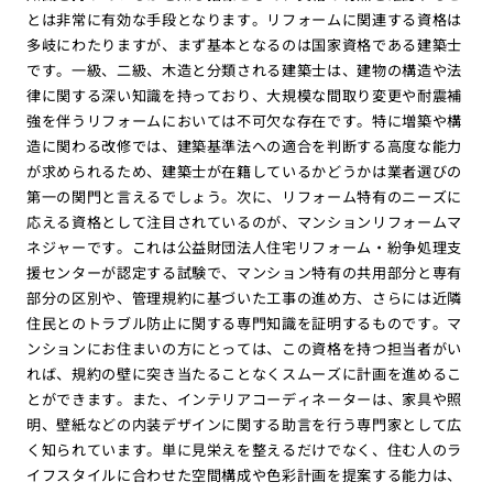
とは非常に有効な手段となります。リフォームに関連する資格は
多岐にわたりますが、まず基本となるのは国家資格である建築士
です。一級、二級、木造と分類される建築士は、建物の構造や法
律に関する深い知識を持っており、大規模な間取り変更や耐震補
強を伴うリフォームにおいては不可欠な存在です。特に増築や構
造に関わる改修では、建築基準法への適合を判断する高度な能力
が求められるため、建築士が在籍しているかどうかは業者選びの
第一の関門と言えるでしょう。次に、リフォーム特有のニーズに
応える資格として注目されているのが、マンションリフォームマ
ネジャーです。これは公益財団法人住宅リフォーム・紛争処理支
援センターが認定する試験で、マンション特有の共用部分と専有
部分の区別や、管理規約に基づいた工事の進め方、さらには近隣
住民とのトラブル防止に関する専門知識を証明するものです。マ
ンションにお住まいの方にとっては、この資格を持つ担当者がい
れば、規約の壁に突き当たることなくスムーズに計画を進めるこ
とができます。また、インテリアコーディネーターは、家具や照
明、壁紙などの内装デザインに関する助言を行う専門家として広
く知られています。単に見栄えを整えるだけでなく、住む人のラ
イフスタイルに合わせた空間構成や色彩計画を提案する能力は、