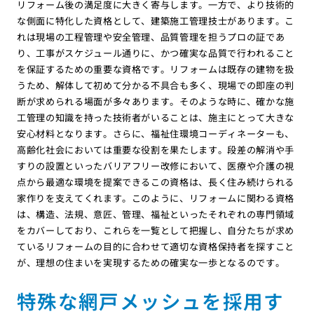
リフォーム後の満足度に大きく寄与します。一方で、より技術的
な側面に特化した資格として、建築施工管理技士があります。こ
れは現場の工程管理や安全管理、品質管理を担うプロの証であ
り、工事がスケジュール通りに、かつ確実な品質で行われること
を保証するための重要な資格です。リフォームは既存の建物を扱
うため、解体して初めて分かる不具合も多く、現場での即座の判
断が求められる場面が多々あります。そのような時に、確かな施
工管理の知識を持った技術者がいることは、施主にとって大きな
安心材料となります。さらに、福祉住環境コーディネーターも、
高齢化社会においては重要な役割を果たします。段差の解消や手
すりの設置といったバリアフリー改修において、医療や介護の視
点から最適な環境を提案できるこの資格は、長く住み続けられる
家作りを支えてくれます。このように、リフォームに関わる資格
は、構造、法規、意匠、管理、福祉といったそれぞれの専門領域
をカバーしており、これらを一覧として把握し、自分たちが求め
ているリフォームの目的に合わせて適切な資格保持者を探すこと
が、理想の住まいを実現するための確実な一歩となるのです。
特殊な網戸メッシュを採用す