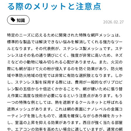
る際のメリットと注意点
知識
2026.02.27
特定のニーズに応えるために開発された特殊な網戸メッシュは、
標準的な製品では解決できない悩みを解消してくれる強力なツー
ルとなります。その代表例が、ステンレス製メッシュです。ステ
ンレスはその名の通り錆びにくく、強度が非常に高いため、ネズ
ミなどの小動物に噛み切られる心配がありません。また、火災の
際にも網が溶けて火の粉が侵入するのを防ぐ効果があり、防火地
域や準防火地域の住宅では非常に有効な選択肢となります。しか
し、ステンレス製を採用する際には、費用が一般的なポリプロピ
レン製の五倍から十倍近くかかることや、網が硬いために張り替
え作業に高度な技術が必要になるという注意点があります。もう
一つの特殊な例としては、熱を遮断するクールネットと呼ばれる
遮熱メッシュがあります。これは網の表面にナノレベルの金属コ
ーティングを施したもので、通風を確保しながら赤外線をカット
し、室温の上昇を抑える効果があります。西日が強く当たる部屋
や、エアコンの効率を高めたい場合に適していますが、通常の網