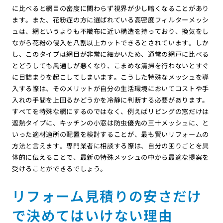
に比べると網目の密度に関わらず視界が少し暗くなることがあり
ます。また、花粉症の方に選ばれている高密度フィルターメッシ
ュは、網というよりも不織布に近い構造を持っており、換気をし
ながら花粉の侵入を八割以上カットできるとされています。しか
し、このタイプは網目が非常に細かいため、通常の網戸に比べる
とどうしても風通しが悪くなり、こまめな清掃を行わないとすぐ
に目詰まりを起こしてしまいます。こうした特殊なメッシュを導
入する際は、そのメリットが自分の生活環境においてコストや手
入れの手間を上回るかどうかを冷静に判断する必要があります。
すべてを特殊な網にするのではなく、例えばリビングの窓だけは
遮熱タイプに、キッチンの小窓は防虫優先の三十メッシュに、と
いった適材適所の配置を検討することが、最も賢いリフォームの
方法と言えます。専門業者に相談する際は、自分の困りごとを具
体的に伝えることで、最新の特殊メッシュの中から最適な提案を
受けることができるでしょう。
リフォーム見積りの安さだけ
で決めてはいけない理由