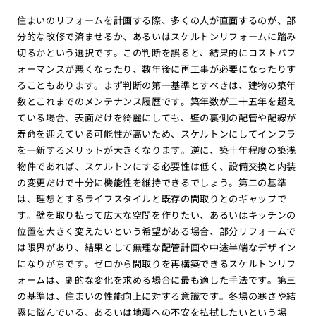
住まいのリフォームを計画する際、多くの人が直面するのが、部
分的な改修で済ませるか、あるいはスケルトンリフォームに踏み
切るかという選択です。この判断を誤ると、結果的にコストパフ
ォーマンスが悪くなったり、数年後に再工事が必要になったりす
ることもあります。まず判断の第一基準とすべきは、建物の築年
数とこれまでのメンテナンス履歴です。築年数が二十五年を超え
ている場合、表面だけを綺麗にしても、壁の裏側の配管や配線が
寿命を迎えている可能性が高いため、スケルトンにしてインフラ
を一新するメリットが大きくなります。逆に、築十年程度の築浅
物件であれば、スケルトンにする必要性は低く、設備交換と内装
の変更だけで十分に機能性を維持できるでしょう。第二の基準
は、理想とするライフスタイルと既存の間取りとのギャップで
す。壁を取り払って広大な空間を作りたい、あるいはキッチンの
位置を大きく変えたいという希望がある場合、部分リフォームで
は限界があり、結果として無理な配管計画や中途半端なデザイン
になりがちです。ゼロから間取りを再構築できるスケルトンリフ
ォームは、劇的な変化を求める場合に最も適した手法です。第三
の基準は、住まいの性能向上に対する意識です。冬場の寒さや結
露に悩んでいる、あるいは地震への不安を払拭したいという場