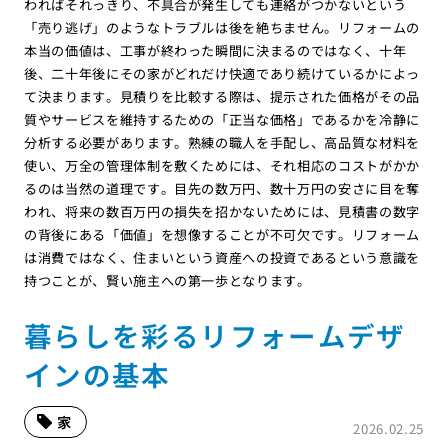
わればそれっきり、不具合が発生しても連絡がつかないという
「売り逃げ」のようなトラブルは後を絶ちません。リフォームの
本当の価値は、工事が終わった瞬間に決まるのではなく、十年
後、二十年後にその家がどれだけ快適であり続けているかによっ
て決まります。見積りを比較する際は、提示された価格がその品
質やサービスを維持するための「正当な価格」であるかを冷静に
分析する必要があります。熟練の職人を手配し、高品質な材料を
使い、万全の管理体制を敷くためには、それ相応のコストがかか
るのは当然の道理です。目先の数万円、数十万円の安さに目を奪
われ、将来の数百万円の損失を招かないためには、見積書の数字
の背後にある「価値」を想像することが不可欠です。リフォーム
は消費ではなく、住まいという資産への投資であるという意識を
持つことが、賢い施主への第一歩となります。
暮らしを彩るリフォームデザ
インの基本
家
2026.02.25