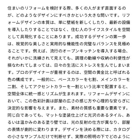
住まいのリフォームを検討する際、多くの人がまず直面するの
が、どのようなデザインにすべきかという大きな問いです。リフ
ォームデザインの本質は、単に壁紙を新しくしたり、最新の設備
を導入したりすることではなく、住む人のライフスタイルを空間
として具現化することにあります。成功するデザインの第一歩
は、視覚的な美しさと実用的な機能性の完璧なバランスを見極め
ることです。例えば、流行のオープンキッチンを導入する場合、
それがいかに洗練されて見えても、調理の動線や収納の利便性が
損なわれてしまっては、日々の生活にストレスを生んでしまいま
す。プロのデザイナーが重視するのは、空間の黄金比と呼ばれる
色の構成です。一般的に、ベースカラーを七割、メインカラーを
二割、そしてアクセントカラーを一割という比率で配置すると、
空間全体に統一感とリズムが生まれます。リフォームデザインに
おいて、この色彩計画は部屋の広さの感じ方や心理的な安らぎに
決定的な影響を与えます。また、素材の質感も重要な要素です。
同じ白であっても、マットな塗装仕上げと光沢のあるタイル、あ
るいは温かみのある塗り壁では、光の反射の仕方が異なり、部屋
の表情が劇的に変わります。デザインを決める際には、カタログ
の小さなサンプルだけで判断せず、実際の照明の下でどのように