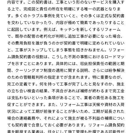
内容です。この契約書は、工事という形のないサービスを購入す
る上で、完成図と責任の所在を明確にする唯一の武器となりま
す。多くのトラブル事例を見ていくと、その多くは正式な契約書
を交わしていなかったり、内容が極めて簡素であったりすること
に起因しています。例えば、キッチンを新しくするリフォーム
で、既存の配管の老朽化が判明し追加工事が必要になった場合、
その費用負担を誰が負うのかが契約書で明確に定められていない
と、工事がストップしてしまう事態を招きかねません。リフォー
ム請負契約書の役割は、こうした不測の事態におけるロードマッ
プを示すことにあります。具体的には、瑕疵担保責任の範囲と期
間、クーリングオフ制度の適用に関する説明、さらには紛争解決
のための管轄裁判所の指定までが含まれます。特に重要なのが、
完工の定義です。何を持って工事が完了したと見なすのか、施主
の立ち合い検査の結果、不具合があれば補修が終わるまで完工金
は支払わないといった条項があることで、業者の責任ある施工を
促すことができます。また、リフォーム工事は天候や資材の入荷
状況によって工期が前後することが多いため、工期が延長された
場合の連絡義務や、それによって施主が被る不利益の補填につい
ても契約書で合意しておく必要があります。リフォーム請負契約
書を軽視する業者は、往々にして施工管理も杜撰である可能性が