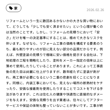
家
2026.02.26
リフォームという一生に数回あるかないかの大きな買い物におい
て、どうしても「少しでも安く済ませたい」という心理が働くの
は当然のことです。しかし、リフォームの見積りにおいて「安
さ」だけを唯一の決定基準にすることは、極めて大きなリスクを
伴います。なぜなら、リフォーム工事の価格を構成する要素のう
ち、最も削りやすいのが目に見えない部分の品質だからです。例
えば、外壁塗装の見積りで極端に安い価格を提示する会社は、下
地処理の工程を簡略化したり、塗料をメーカー指定の倍率以上に
薄めて使用したりしていることがあります。これによって工事直
後の見た目は綺麗に仕上がりますが、数年経たずに塗装が剥が
れ、再工事が必要になるという二重の悲劇を招くことになりま
す。同様に、内装工事においても、見えない場所の断熱材をケチ
ったり、安価な接着剤を使用したりすることでコストを下げる手
法がありますが、これは住む人の健康や快適性に直接的なダメー
ジを与えます。安価な見積りを出す業者は、往々にしてアフター
サービスや保証の体制も整っていないことが多いです。工事が終