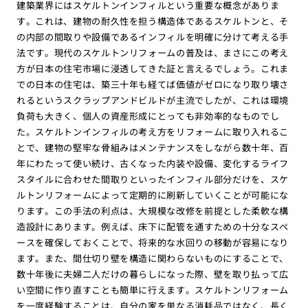
建築業界にはスケルトンインフィルという重要な概念がありま
す。これは、建物の耐久性を担う構造体であるスケルトンと、そ
の内部の間取りや設備であるインフィルを明確に分けて考える手
法です。現代のスケルトンリフォームの普及は、まさにこの考え
方が日本の住宅市場に浸透してきた証と言えるでしょう。これま
での日本の住宅は、築三十年も経てば価値がゼロになり取り壊さ
れるというスクラップアンドビルドが主流でしたが、これは環境
負荷も大きく、個人の資産形成にとっても非効率的なものでし
た。スケルトンインフィルの考え方をリフォームに取り入れるこ
とで、建物の堅牢な骨組みはメンテナンスをしながら数十年、百
年にわたって使い続け、古くなった内装や設備、変化するライフ
スタイルに合わせた間取りといったインフィル部分だけを、スケ
ルトンリフォームによって定期的に刷新していくことが可能にな
ります。この手法の利点は、大規模な改修を前提とした柔軟な構
造設計にあります。例えば、床下に配管を通すための十分なスペ
ースを確保しておくことで、将来的な水回りの移動が容易になり
ます。また、間仕切り壁を構造に関わらないものにすることで、
数十年後に夫婦二人だけの暮らしになった際、壁を取り払って広
い空間に作り直すことも簡単に行えます。スケルトンリフォーム
を一度経験することは、自分の家を単なる消耗品ではなく、長く