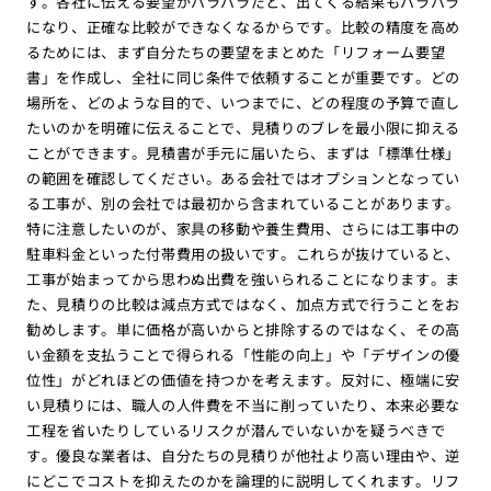
す。各社に伝える要望がバラバラだと、出てくる結果もバラバラ
になり、正確な比較ができなくなるからです。比較の精度を高め
るためには、まず自分たちの要望をまとめた「リフォーム要望
書」を作成し、全社に同じ条件で依頼することが重要です。どの
場所を、どのような目的で、いつまでに、どの程度の予算で直し
たいのかを明確に伝えることで、見積りのブレを最小限に抑える
ことができます。見積書が手元に届いたら、まずは「標準仕様」
の範囲を確認してください。ある会社ではオプションとなってい
る工事が、別の会社では最初から含まれていることがあります。
特に注意したいのが、家具の移動や養生費用、さらには工事中の
駐車料金といった付帯費用の扱いです。これらが抜けていると、
工事が始まってから思わぬ出費を強いられることになります。ま
た、見積りの比較は減点方式ではなく、加点方式で行うことをお
勧めします。単に価格が高いからと排除するのではなく、その高
い金額を支払うことで得られる「性能の向上」や「デザインの優
位性」がどれほどの価値を持つかを考えます。反対に、極端に安
い見積りには、職人の人件費を不当に削っていたり、本来必要な
工程を省いたりしているリスクが潜んでいないかを疑うべきで
す。優良な業者は、自分たちの見積りが他社より高い理由や、逆
にどこでコストを抑えたのかを論理的に説明してくれます。リフ