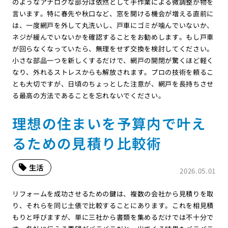
のようなアナログな部分は依然として手作業による微調整が物を
言います。特に春先や秋口など、窓を開ける機会が増える直前に
は、一度網戸を外して丸洗いし、戸車にゴミが噛んでいないか、
ネジが緩んでいないかを確認することをお勧めします。もし戸車
が回らなくなっていたら、無理をせず交換を検討してください。
小さな部品一つを新しくするだけで、網戸の開閉が驚くほど軽く
なり、外れるストレスからも解放されます。プロの技術を頼るこ
とも大切ですが、日頃のちょっとした注意が、網戸を長持ちさせ
る最高の方法であることを忘れないでください。
理想の住まいを予算内で叶え
るための見積り比較術
生活
2026.05.01
リフォームを成功させるための鍵は、複数の会社から見積りを取
り、それらを同じ土俵で比較することにあります。これを相見積
もりと呼びますが、単に三社から書類を集めるだけでは不十分で