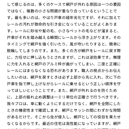
して感じるのは、多くのケースで網戸が外れる原因は一つの要因
ではなく、複数の小さな問題が重なり合っているということで
す。最も多いのは、やはり戸車の経年劣化ですが、それに加えて
レールの汚れが致命的な引き金になっていることがよくありま
す。レールに砂埃や髪の毛、小さなペットの毛などが溜まると、
戸車がそれを踏み越える瞬間にレールから浮き上がります。その
タイミングで網戸を強く引いたり、風が吹いたりすると、簡単に
脱輪してしまうのです。また、多くの方が網戸をレールに戻す際
に、力任せに押し込もうとされますが、これは逆効果です。無理
に力を入れると網戸のアルミ枠が曲がってしまい、二度と正確に
レールにはまらなくなる恐れがあります。職人の視点からお伝え
したいのは、網戸を戻すときは必ず上部から先に入れ、次に下の
戸車を指で押し上げながらレールに乗せるという正しい順序を守
ってほしいということです。また、網戸が外れるのを防ぐため
に、上部の振れ止め調整は一ミリ単位の正確さで行うべきです。
我々プロは、単に動くようにするだけでなく、網戸を全閉にした
ときの機密性まで確認します。網戸とサッシの間にわずかな隙間
があるだけで、そこから虫が侵入し、網戸としての役目を果たせ
なくなるからです。最近の住宅は高性能になっていますが、網戸