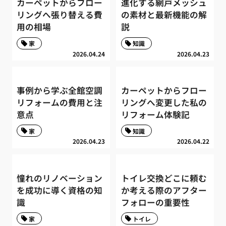
カーペットからフロー
進化する網戸メッシュ
リングへ張り替える費
の素材と最新機能の解
用の相場
説
家
知識
2026.04.24
2026.04.23
事例から学ぶ全館空調
カーペットからフロー
リフォームの費用と注
リングへ変更した私の
意点
リフォーム体験記
家
知識
2026.04.23
2026.04.22
憧れのリノベーション
トイレ交換どこに頼む
を成功に導く資格の知
か考える際のアフター
識
フォローの重要性
家
トイレ